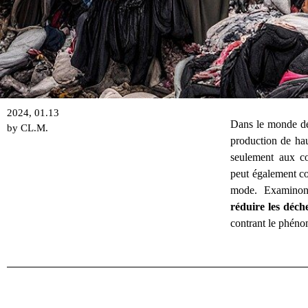
2024, 01.13
Dans le monde de
by CL.M.
SUSTAINABL
production de hau
seulement aux co
PRODUCTIO
peut également con
mode. Examinon
réduire les déch
Artisanal production Ve
contrant le phéno
fast fashion