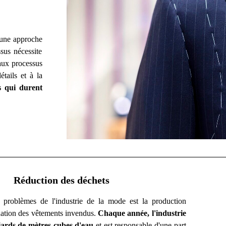
 une approche
sus nécessite
 aux processus
étails et à la
s qui durent
Réduction des déchets
 problèmes de l'industrie de la mode est la production
ination des vêtements invendus.
Chaque année, l'industrie
ards de mètres cubes d'eau
et est responsable d'une part